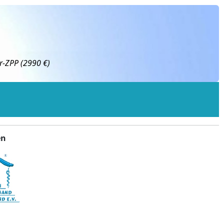
r-ZPP (2990 €)
en