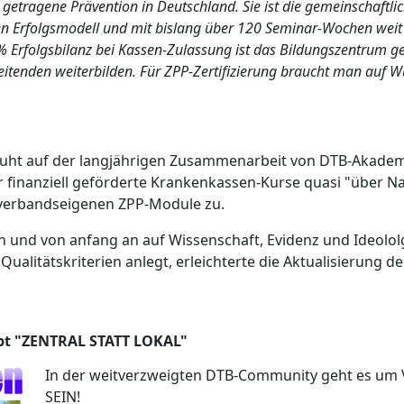
etragene Prävention in Deutschland. Sie ist die gemeinschaftli
gen Erfolgsmodell und mit bislang über 120 Seminar-Wochen weit m
 Erfolgsbilanz bei Kassen-Zulassung ist das Bildungszentrum ge
beitenden weiterbilden. Für ZPP-Zertifizierung braucht man auf
eruht auf der langjährigen Zusammenarbeit von DTB-Akade
r finanziell geförderte Krankenkassen-Kurse quasi "über N
 verbandseigenen ZPP-Module zu.
n und von anfang an auf Wissenschaft, Evidenz und Ideolol
alitätskriterien anlegt, erleichterte die Aktualisierung d
ept "ZENTRAL STATT LOKAL"
In der weitverzweigten DTB-Community geht es um Vita
SEIN!