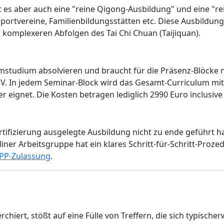
t es aber auch eine "reine Qigong-Ausbildung" und eine "rei
rtvereine, Familienbildungsstätten etc. Diese Ausbildun
t komplexeren Abfolgen des Tai Chi Chuan (Taijiquan).
imstudium absolvieren und braucht für die Präsenz-Blöcke 
. In jedem Seminar-Block wird das Gesamt-Curriculum mit 
er eignet. Die Kosten betragen lediglich 2990 Euro inclusiv
ertifizierung ausgelegte Ausbildung nicht zu ende geführ
liner Arbeitsgruppe hat ein klares Schritt-für-Schritt-Proz
 ZPP-Zulassung
.
hiert, stößt auf eine Fülle von Treffern, die sich typisch