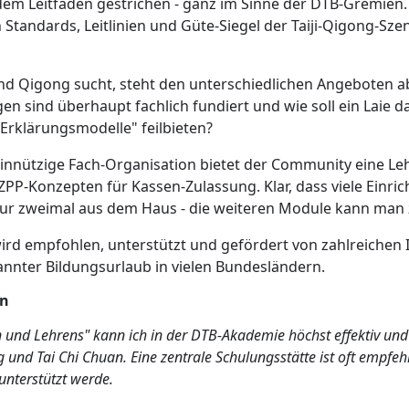
m Leitfaden gestrichen - ganz im Sinne der DTB-Gremien.
n Standards, Leitlinien und Güte-Siegel der Taiji-Qigong-S
d Qigong sucht, steht den unterschiedlichen Angeboten ab
 sind überhaupt fachlich fundiert und wie soll ein Laie d
-Erklärungsmodelle" feilbieten?
einnützige Fach-Organisation bietet der Community eine L
PP-Konzepten für Kassen-Zulassung. Klar, dass viele Einr
 nur zweimal aus dem Haus - die weiteren Module kann man
ird empfohlen, unterstützt und gefördert von zahlreichen 
kannter Bildungsurlaub in vielen Bundesländern.
en
n und Lehrens" kann ich in der DTB-Akademie höchst effektiv un
 Tai Chi Chuan. Eine zentrale Schulungsstätte ist oft empfehlen
 unterstützt werde.