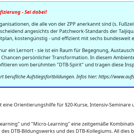
izierung - Sei dabei!
nisationen, die alle von der ZPP anerkannt sind (s. Fußzeil
entscheidend angesichts der Patchwork-Standards der Taijiqu
eitplan, kostengünstig - und effizient mit sechs bundesweit
nur ein Lernort - sie ist ein Raum für Begegnung, Austau
 Chancen persönlicher Transformation. In diesem Ambiente v
ofitieren vom berühmten "DTB-Spirit" und tragen diese Insp
t berufliche Aufstiegsfortbildungen. Infos hier: https://www.aufs
t eine Orientierungshilfe für §20-Kurse, Intensiv-Seminare 
Learning" und "Micro-Learning" eine zeitgemäße Kombinatio
des DTB-Bildungswerks und des DTB-Kollegiums. All dies bi