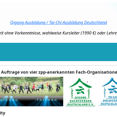
Qigong-Ausbildung / Tai-Chi-Ausbildung Deutschland
eit ohne Vorkenntnisse, wahlweise Kursleiter (1990 €) oder Lehre
 Auftrage von vier zpp-anerkannten Fach-Organisation
ity