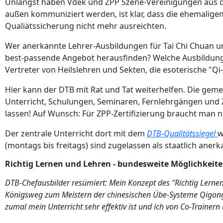
Unlängst haben Vdek und ZPP Szene-Vereinigungen aus de
außen kommuniziert werden, ist klar, dass die ehemalige
Qualiätssicherung nicht mehr ausreichten.
Wer anerkannte Lehrer-Ausbildungen für Tai Chi Chuan un
best-passende Angebot herausfinden? Welche Ausbildungen
Vertreter von Heilslehren und Sekten, die esoterische "Qi
Hier kann der DTB mit Rat und Tat weiterhelfen. Die gem
Unterricht, Schulungen, Seminaren, Fernlehrgängen und Z
lassen! Auf Wunsch: Für ZPP-Zertifizierung braucht man
Der zentrale Unterricht dort mit dem
DTB-Qualitätssiegel
w
(montags bis freitags) sind zugelassen als staatlich aner
Richtig Lernen und Lehren - bundesweite Möglichkeit
DTB-Chefausbilder resümiert: Mein Konzept des "Richtig Lerne
Königsweg zum Meistern der chinesischen Übe-Systeme Qigong und
zumal mein Unterricht sehr effektiv ist und ich von Co-Trainern