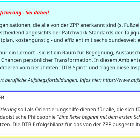
izierung - Sei dabei!
nisationen, die alle von der ZPP anerkannt sind (s. Fußzeil
entscheidend angesichts der Patchwork-Standards der Taijiqu
eitplan, kostengünstig - und effizient mit sechs bundesweit
nur ein Lernort - sie ist ein Raum für Begegnung, Austau
 Chancen persönlicher Transformation. In diesem Ambiente v
ofitieren vom berühmten "DTB-Spirit" und tragen diese Insp
t berufliche Aufstiegsfortbildungen. Infos hier: https://www.aufs
ER
izierung
soll als Orientierungshilfe dienen für alle, die sich 
daoistische Philosophie "
Eine Reise beginnt mit dem ersten Sch
zen. Die DTB-Erfolgsbilanz für das von der ZPP ausgestellt