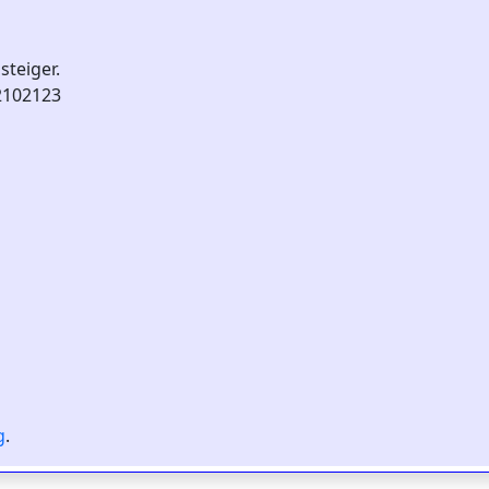
steiger.
 2102123
g
.