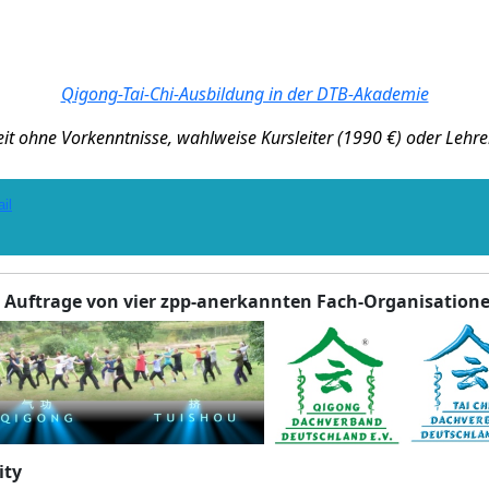
Qigong-Tai-Chi-Ausbildung in der DTB-Akademie
eit ohne Vorkenntnisse, wahlweise Kursleiter (1990 €) oder Lehre
il
 Auftrage von vier zpp-anerkannten Fach-Organisation
ity