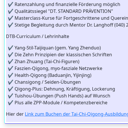
✔️ Ratenzahlung und finanzielle Förderung möglich
✔️ Qualitätssiegel "DT. STANDARD PRÄVENTION"
✔️ Masterclass-Kurse für Fortgeschrittene und Querein
✔️ Stetige Begleitung durch Mentor Dr. Langhoff (040)
DTB-Curriculum / Lehrinhalte
✔️ Yang-Stil-Taijiquan (gem. Yang Zhenduo)
✔️ Die Zehn Prinzipien der klassischen Schriften
✔️ Zhan Zhuang (Tai-Chi-Figuren)
✔️ Faszien-Qigong, myo-fasziale Netzwerke
✔️ Health-Qigong (Baduanjin, Yijinjing)
✔️ Chansigong / Seiden-Übungen
✔️ Qigong-Plus: Dehnung, Kräftigung, Lockerung
✔️ Tuishou-Übungen (Push Hands) auf Wunsch
✔️ Plus alle ZPP-Module / Kompetenzbereiche
Hier der
Link zum Buchen der Tai-Chi-Qigong-Ausbildun