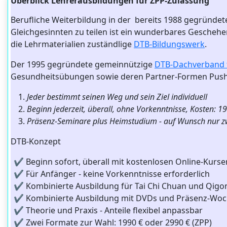
Überblick Lehrerausbildungen für ZPP-Zulassung
Berufliche Weiterbildung in der bereits 1988 gegründet
Gleichgesinnten zu teilen ist ein wunderbares Geschehen
die Lehrmaterialien zuständlige
DTB-Bildungswerk
.
Der 1995 gegründete gemeinnützige
DTB-Dachverband fü
Gesundheitsübungen sowie deren Partner-Formen Push H
Jeder bestimmt seinen Weg und sein Ziel individuell
Beginn jederzeit, überall, ohne Vorkenntnisse, Kosten: 
Präsenz-Seminare plus Heimstudium - auf Wunsch nur 
DTB-Konzept
✔️ Beginn sofort, überall mit kostenlosen Online-Kurse
✔️ Für Anfänger - keine Vorkenntnisse erforderlich
✔️ Kombinierte Ausbildung für Tai Chi Chuan und Qigo
✔️ Kombinierte Ausbildung mit DVDs und Präsenz-Wo
✔️ Theorie und Praxis - Anteile flexibel anpassbar
✔️ Zwei Formate zur Wahl: 1990 € oder 2990 € (ZPP)