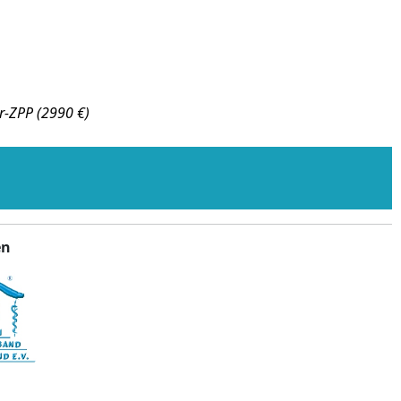
r-ZPP (2990 €)
en