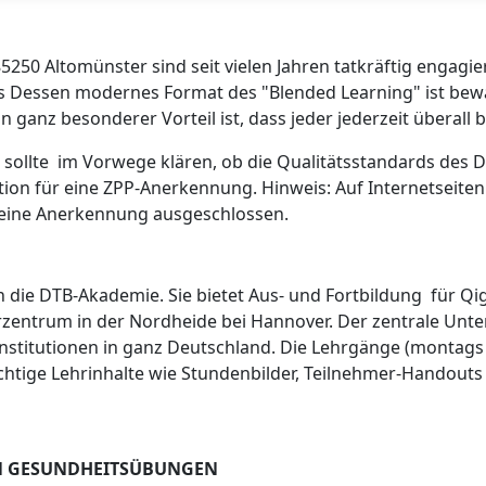
85250 Altomünster sind seit vielen Jahren tatkräftig engagi
essen modernes Format des "Blended Learning" ist bewährt
n ganz besonderer Vorteil ist, dass jeder jederzeit überal
sollte im Vorwege klären, ob die Qualitätsstandards des D
on für eine ZPP-Anerkennung. Hinweis: Auf Internetseiten fi
t eine Anerkennung ausgeschlossen.
 in die DTB-Akademie. Sie bietet Aus- und Fortbildung für Q
rzentrum in der Nordheide bei Hannover. Der zentrale Unte
nstitutionen in ganz Deutschland. Die Lehrgänge (montags b
chtige Lehrinhalte wie Stundenbilder, Teilnehmer-Handout
EN GESUNDHEITSÜBUNGEN